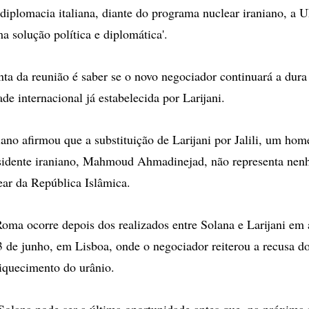
 diplomacia italiana, diante do programa nuclear iraniano, a U
a solução política e diplomática'.
ta da reunião é saber se o novo negociador continuará a dur
e internacional já estabelecida por Larijani.
ano afirmou que a substituição de Larijani por Jalili, um ho
sidente iraniano, Mahmoud Ahmadinejad, não representa ne
lear da República Islâmica.
oma ocorre depois dos realizados entre Solana e Larijani em 
 de junho, em Lisboa, onde o negociador reiterou a recusa do
iquecimento do urânio.
olana pode ser a última oportunidade antes que, na próxima 