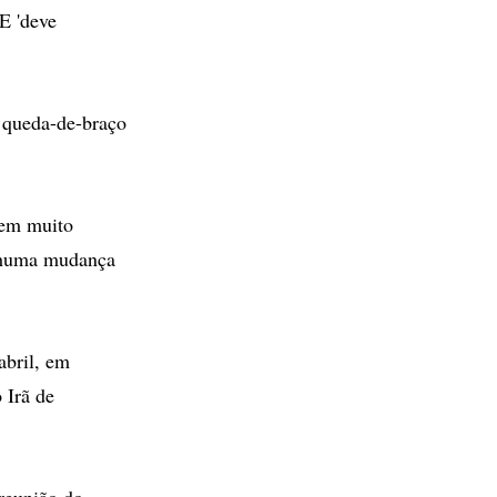
E 'deve
a queda-de-braço
mem muito
nhuma mudança
abril, em
 Irã de
reunião do