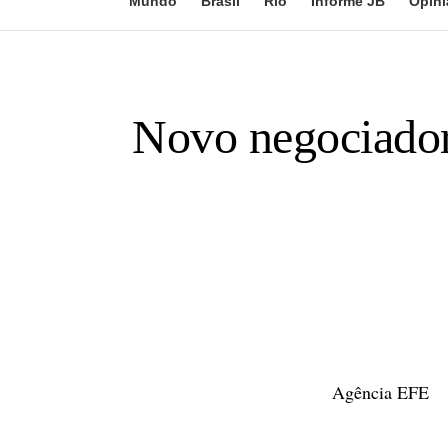
Mundo
Brasil
Rio
Informe JB
Opini
Novo negociador
Agência EFE