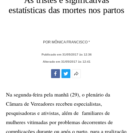
estatísticas das mortes nos partos
POR
MÔNICA FRANCISCO *
Publicado em 31/05/2017 às 12:36
Alterado em 31/05/2017 às 12:41
Facebook
Twitter
Mais
opções
de
Na segunda-feira pela manhã (29), o plenário da
compartilhamento
Câmara de Vereadores recebeu especialistas,
pesquisadoras e ativistas, além de familiares de
mulheres vitimadas por problemas decorrentes de
complicações durante ou após o parto, para a realização