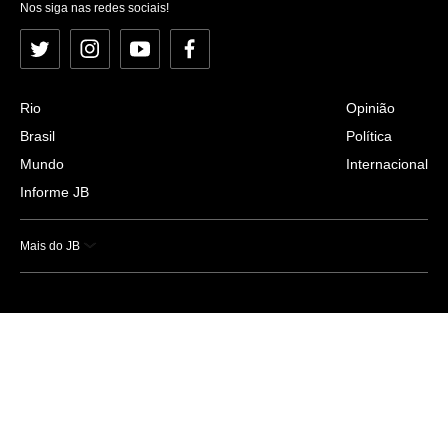
Nos siga nas redes sociais!
Twitter
Instagram
YouTube
Facebook
Rio
Opinião
Brasil
Política
Mundo
Internacional
Informe JB
Mais do JB
Esportes
Saúde
Ciência e Tecnologia
Caderno B
Colunistas
Economia
Empresas e Negócios